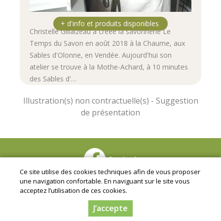
Christelle Gillaizeau a créée la savonnerie Le
Temps du Savon en août 2018 à la Chaume, aux
Sables d'Olonne, en Vendée. Aujourd'hui son
atelier se trouve à la Mothe-Achard, à 10 minutes
des Sables d'…
Facebook
Ce site utilise des cookies techniques afin de vous proposer
Mentions légales
|
Conditions Générales de Ventes
|
une navigation confortable. En naviguant sur le site vous
Protection des données personnelles
acceptez l’utilisation de ces cookies.
© Copyright 2024 - Gaec Les Jardins de la Chaume - Tous
droits réservés - Conception :
Dynapse
- Partenaire
J’accepte
numérique des circuits courts.