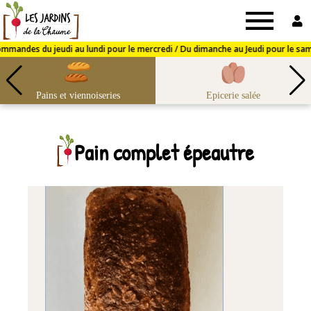
Jardins
de
Pains et viennoiseries
Epicerie salée
la
Pain complet épeautre
Chaume