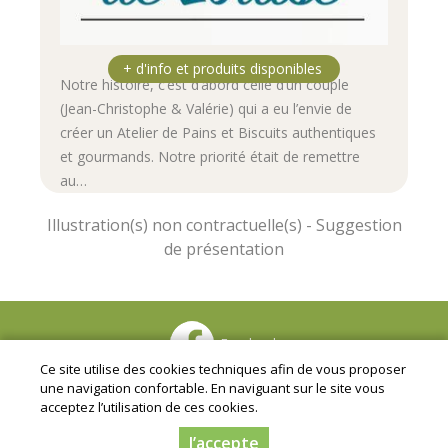
Notre histoire, c’est d’abord celle d’un couple
(Jean-Christophe & Valérie) qui a eu l’envie de
créer un Atelier de Pains et Biscuits authentiques
et gourmands. Notre priorité était de remettre
au…
Facebook
Ce site utilise des cookies techniques afin de vous proposer
Mentions légales
|
Conditions Générales de Ventes
|
une navigation confortable. En naviguant sur le site vous
Protection des données personnelles
acceptez l’utilisation de ces cookies.
© Copyright 2024 - Gaec Les Jardins de la Chaume - Tous
droits réservés - Conception :
Dynapse
- Partenaire
J’accepte